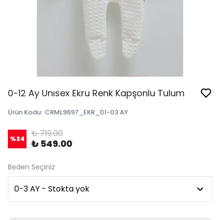
0-12 Ay Unısex Ekru Renk Kapşonlu Tulum
Ürün Kodu
:
CRML9697_EKR_01-03 AY
₺ 719.00
%
24
₺ 549.00
Beden Seçiniz