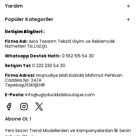
Yardım
Popüler Kategoriler
İletişim Bilgileri :
Firma Adı:
Asra Tasarım Tekstil Giyim ve Reklamcılık
Hizmetleri Tic.Ltd.Şti.
Whatsapp Destek Hattı:
0 552 615 54 30
İletişim Tel:
0 222 230 54 30
Firma Adresi:
Hoşnudiye Mah.Kızılcıklı Mahmut Pehlivan
Caddesi No: 24/A
Tepebaşı/ESKİŞEHİR
E-Posta:
info@uglyduckkidsboutique.com
Abone OL !
Yeni Sezon Trend Modellerden ve Kampanyalardan İlk Senin