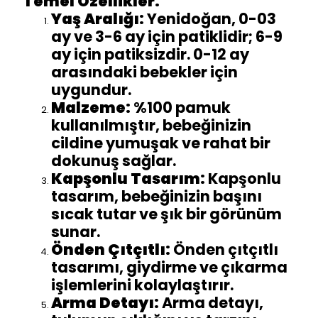
Temel Özellikler:
Yaş Aralığı:
Yenidoğan, 0-03
ay ve 3-6 ay için patiklidir; 6-9
ay için patiksizdir. 0-12 ay
arasındaki bebekler için
uygundur.
Malzeme:
%100 pamuk
kullanılmıştır, bebeğinizin
cildine yumuşak ve rahat bir
dokunuş sağlar.
Kapşonlu Tasarım:
Kapşonlu
tasarım, bebeğinizin başını
sıcak tutar ve şık bir görünüm
sunar.
Önden Çıtçıtlı:
Önden çıtçıtlı
tasarımı, giydirme ve çıkarma
işlemlerini kolaylaştırır.
Arma Detayı:
Arma detayı,